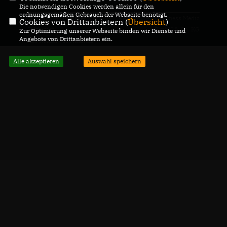
Die notwendigen Cookies werden allein für den
ordnungsgemäßen Gebrauch der Webseite benötigt.
@2026 CDU Kreisverband
Realisation: Sharkness Media
Cookies von Drittanbietern (
Übersicht
)
Salzgitter
GmbH & Co. KG
Zur Optimierung unserer Webseite binden wir Dienste und
Angebote von Drittanbietern ein.
Alle Rechte vorbehalten.
Alle akzeptieren
Auswahl speichern