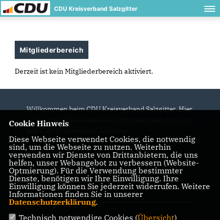
CDU Kreisverband Salzgitter
Mitgliederbereich
Derzeit ist kein Mitgliederbereich aktiviert.
Willkommen beim CDU Kreisverband Salzgitter. Hier
bekommen Sie alle aktuellen Informationen rund um
Cookie Hinweis
den CDU Kreisverband Salzgitter.
Diese Webseite verwendet Cookies, die notwendig
sind, um die Webseite zu nutzen. Weiterhin
verwenden wir Dienste von Drittanbietern, die uns
helfen, unser Webangebot zu verbessern (Website-
IMPRESSUM
DATENSCHUTZ
KONTAKT
Optmierung). Für die Verwendung bestimmter
Dienste, benötigen wir Ihre Einwilligung. Ihre
Einwilligung können Sie jederzeit widerrufen. Weitere
CDU Niedersachsen
Informationen finden Sie in unserer
Datenschutzerklärung
.
CDU Deutschlands
Technisch notwendige Cookies (
Übersicht
)