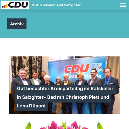
CDU Kreisverband Salzgitter
Archiv
Gut besuchter Kreisparteitag im Ratskeller
in Salzgitter- Bad mit Christoph Plett und
Lena Düpont