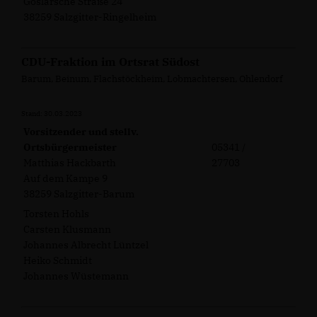
Goslarsche Straße 24
38259 Salzgitter-Ringelheim
CDU-Fraktion im Ortsrat Südost
Barum, Beinum, Flachstöckheim, Lobmachtersen, Ohlendorf
Stand: 30.03.2023
Vorsitzender und stellv.
Ortsbürgermeister
05341 /
Matthias Hackbarth
27703
Auf dem Kampe 9
38259 Salzgitter-Barum
Torsten Hohls
Carsten Klusmann
Johannes Albrecht Lüntzel
Heiko Schmidt
Johannes Wüstemann