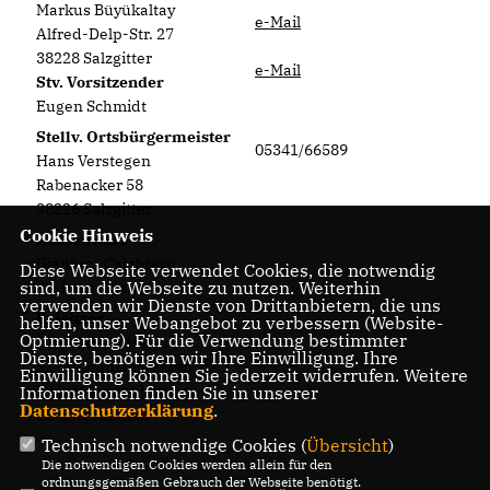
Markus Büyükaltay
e-Mail
Alfred-Delp-Str. 27
38228 Salzgitter
e-Mail
Stv. Vorsitzender
Eugen Schmidt
Stellv. Ortsbürgermeister
05341/66589
Hans Verstegen
Rabenacker 58
38226 Salzgitter
Cookie Hinweis
Kassenwart
Gianluca Calabrese
Diese Webseite verwendet Cookies, die notwendig
sind, um die Webseite zu nutzen. Weiterhin
SZ-Lebenstedt
verwenden wir Dienste von Drittanbietern, die uns
Beisitzer
helfen, unser Webangebot zu verbessern (Website-
Optmierung). Für die Verwendung bestimmter
Alfred Herudek
Dienste, benötigen wir Ihre Einwilligung. Ihre
SZ-Bruchmachtersen
Einwilligung können Sie jederzeit widerrufen. Weitere
Holger Lindenberg
Informationen finden Sie in unserer
Datenschutzerklärung
.
SZ-Engelnstedt
Technisch notwendige Cookies (
Übersicht
)
Die notwendigen Cookies werden allein für den
ordnungsgemäßen Gebrauch der Webseite benötigt.