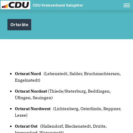
CDU Kreisverband Salzgitter
Ortsräte
Ortsrat Nord
(Lebenstedt, Salder, Bruchmachtersen,
Engelnstedt)
Ortsrat Nordost
(Thiede/Steterburg, Beddingen,
Üfingen, Sauingen)
Ortsrat Nordwest
(Lichtenberg, Osterlinde, Reppner,
Lesse)
Ortsrat Ost
(Hallendorf, Bleckenstedt, Drütte,
Immendorf, Watenstedt)