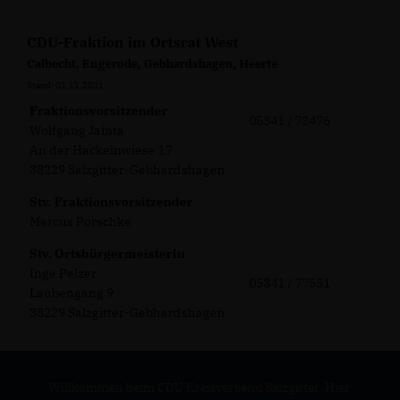
CDU-Fraktion im Ortsrat West
Calbecht, Engerode, Gebhardshagen, Heerte
Stand: 01.11.2021
Fraktionsvorsitzender
05341 /
72476
Wolfgang Jainta
An der Hackelnwiese 17
38229 Salzgitter-Gebhardshagen
Stv. Fraktionsvorsitzender
Marcus Porschke
Stv. Ortsbürgermeisterin
Inge Pelzer
05341 / 77551
Laubengang 9
38229 Salzgitter-Gebhardshagen
Willkommen beim CDU Kreisverband Salzgitter. Hier