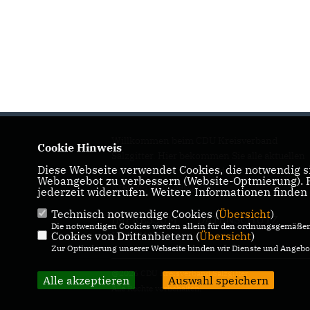
Willkommen beim CDU Kreisverband
Cookie Hinweis
Salzgitter. Hier bekommen Sie alle aktuellen
Diese Webseite verwendet Cookies, die notwendig si
Informationen rund um den CDU
Webangebot zu verbessern (Website-Optmierung). Fü
Kreisverband Salzgitter.
jederzeit widerrufen. Weitere Informationen finden
Technisch notwendige Cookies (
Übersicht
)
IMPRESSUM
DATENSCHUTZ
Die notwendigen Cookies werden allein für den ordnungsgemäßen 
KONTAKT
Cookies von Drittanbietern (
Übersicht
)
Zur Optimierung unserer Webseite binden wir Dienste und Angebot
@2026 CDU Kreisverband Salzgitter
Alle akzeptieren
Auswahl speichern
Alle Rechte vorbehalten.