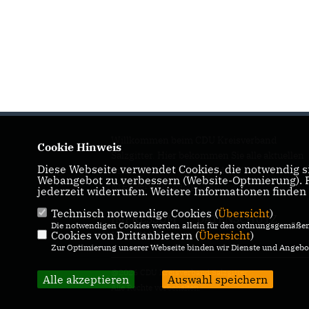
Willkommen beim CDU Kreisverband
Cookie Hinweis
Salzgitter. Hier bekommen Sie alle aktuellen
Diese Webseite verwendet Cookies, die notwendig si
Informationen rund um den CDU
Webangebot zu verbessern (Website-Optmierung). Fü
Kreisverband Salzgitter.
jederzeit widerrufen. Weitere Informationen finden
Technisch notwendige Cookies (
Übersicht
)
IMPRESSUM
DATENSCHUTZ
Die notwendigen Cookies werden allein für den ordnungsgemäßen 
KONTAKT
Cookies von Drittanbietern (
Übersicht
)
Zur Optimierung unserer Webseite binden wir Dienste und Angebot
@2026 CDU Kreisverband Salzgitter
Alle akzeptieren
Auswahl speichern
Alle Rechte vorbehalten.